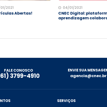
/01/2021
04/01/2021
ículas Abertas!
CNEC Digital: platafor
aprendizagem colabor
ENVIE SUA MENSAGE
FALE CONOSCO
(61) 3799-4910
agencia@cnec.br
ENTOS
SERVIÇOS