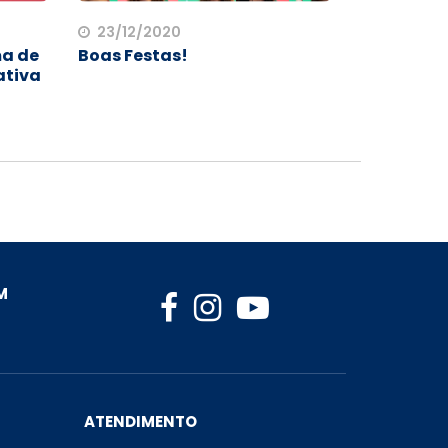
23/12/2020
ma de
Boas Festas!
ativa
M
ATENDIMENTO