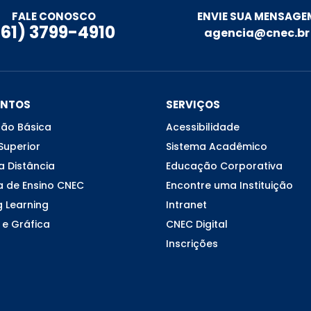
ENVIE SUA MENSAGE
FALE CONOSCO
(61) 3799-4910
agencia@cnec.br
ENTOS
SERVIÇOS
ão Básica
Acessibilidade
Superior
Sistema Acadêmico
a Distância
Educação Corporativa
a de Ensino CNEC
Encontre uma Instituição
g Learning
Intranet
 e Gráfica
CNEC Digital
Inscrições