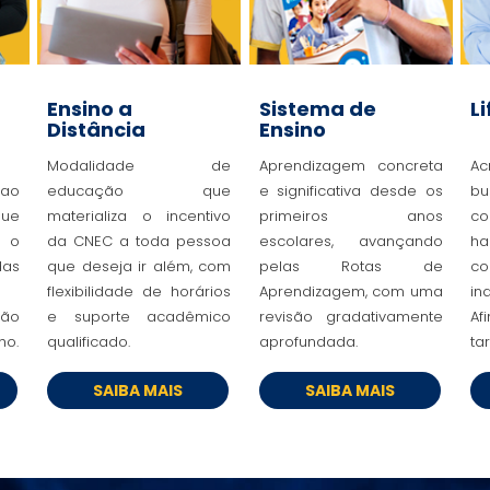
Ensino a
Sistema de
L
Distância
Ensino
Modalidade de
Aprendizagem concreta
A
 ao
educação que
e significativa desde os
que
materializa o incentivo
primeiros anos
co
 o
da CNEC a toda pessoa
escolares, avançando
h
das
que deseja ir além, com
pelas Rotas de
co
flexibilidade de horários
Aprendizagem, com uma
in
ção
e suporte acadêmico
revisão gradativamente
Af
ho.
qualificado.
aprofundada.
ta
SAIBA MAIS
SAIBA MAIS