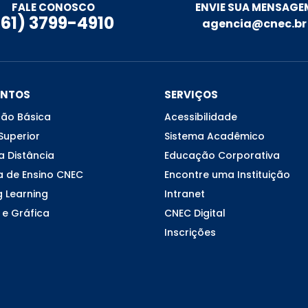
ENVIE SUA MENSAGE
FALE CONOSCO
(61) 3799-4910
agencia@cnec.br
ENTOS
SERVIÇOS
ão Básica
Acessibilidade
Superior
Sistema Acadêmico
a Distância
Educação Corporativa
a de Ensino CNEC
Encontre uma Instituição
g Learning
Intranet
 e Gráfica
CNEC Digital
Inscrições