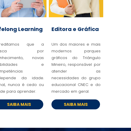
ifelong Learning
Editora e Gráfica
creditamos que a
Um dos maiores e mais
busca por
modernos parques
nhecimento, novas
gráficos do Triângulo
abilidades e
Mineiro, responsável por
mpetências
atender as
depende da idade.
necessidades do grupo
inal, nunca é cedo ou
educacional CNEC e do
rde para aprender.
mercado em geral.
SAIBA MAIS
SAIBA MAIS