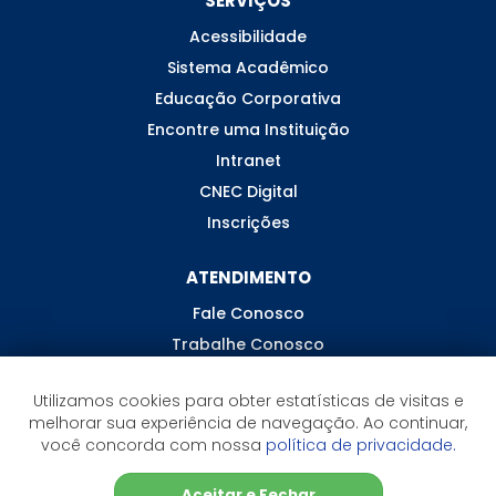
SERVIÇOS
Acessibilidade
Sistema Acadêmico
Educação Corporativa
Encontre uma Instituição
Intranet
CNEC Digital
Inscrições
ATENDIMENTO
Fale Conosco
Trabalhe Conosco
Ouvidoria
Utilizamos cookies para obter estatísticas de visitas e
melhorar sua experiência de navegação. Ao continuar,
você concorda com nossa
política de privacidade.
Aceitar e Fechar
©2026 CNEC - Todos os direitos reservados