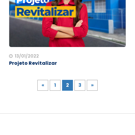
13/01/2022
Projeto Revitalizar
«
1
2
3
»