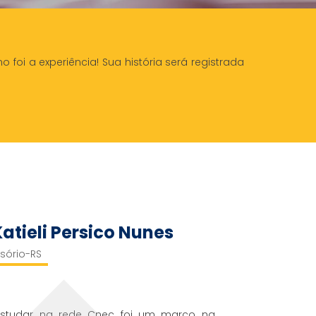
foi a experiência! Sua história será registrada
Katieli Persico Nunes
sório-RS
Estudar na rede Cnec foi um marco na