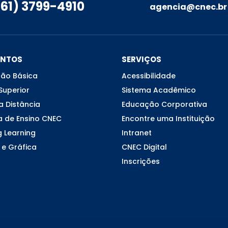
(61) 3799-4910
agencia@cnec.br
ENTOS
SERVIÇOS
ão Básica
Acessibilidade
Superior
Sistema Acadêmico
a Distância
Educação Corporativa
a de Ensino CNEC
Encontre uma Instituição
g Learning
Intranet
 e Gráfica
CNEC Digital
Inscrições