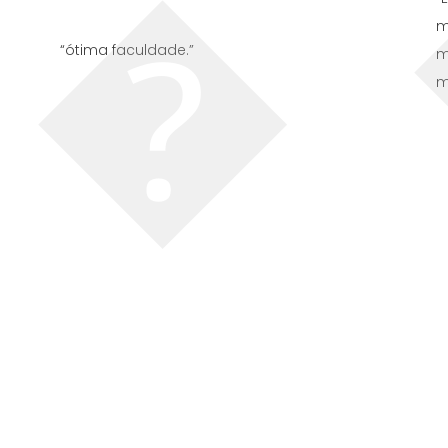
l
m
“ótima faculdade.”
s
m
m
o
a