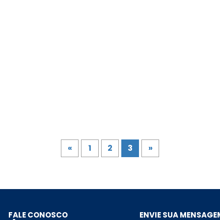
e
c
s
o
o
o
o
m
«
1
2
3
»
ENVIE SUA MENSAGE
FALE CONOSCO