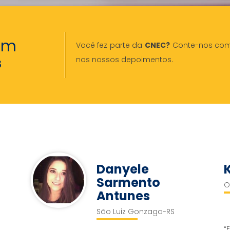
em
Você fez parte da
CNEC?
Conte-nos como 
s
nos nossos depoimentos.
Danyele
Sarmento
O
Antunes
São Luiz Gonzaga-RS
“