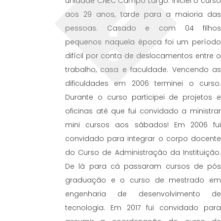
unidade CNEC Campo Largo. Iniciei o curs
aos 29 anos, tarde para a maioria da
pessoas. Casado e com 04 filho
pequenos naquela época foi um períod
difícil por conta de deslocamentos entre 
trabalho, casa e faculdade. Vencendo a
dificuldades em 2006 terminei o curso
Durante o curso participei de projetos 
oficinas até que fui convidado a ministra
mini cursos aos sábados! Em 2006 fu
convidado para integrar o corpo docent
do Curso de Administração da Instituição
De lá para cá passaram cursos de pó
graduação e o curso de mestrado e
engenharia de desenvolvimento d
tecnologia. Em 2017 fui convidado par