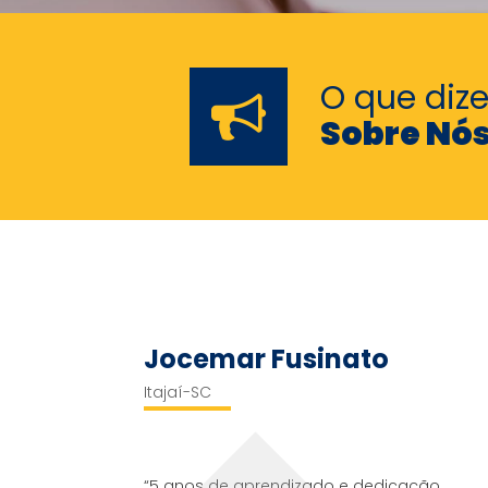
O que diz
Sobre Nó
Jocemar Fusinato
Itajaí-SC
“5 anos de aprendizado e dedicação.