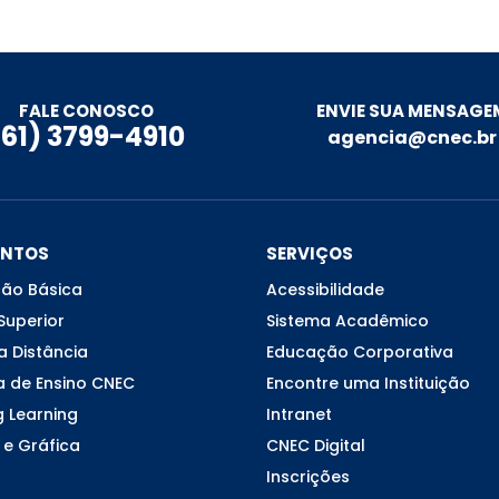
ENVIE SUA MENSAGE
FALE CONOSCO
(61) 3799-4910
agencia@cnec.br
ENTOS
SERVIÇOS
ão Básica
Acessibilidade
Superior
Sistema Acadêmico
a Distância
Educação Corporativa
a de Ensino CNEC
Encontre uma Instituição
g Learning
Intranet
 e Gráfica
CNEC Digital
Inscrições