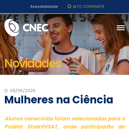
Acessibilidade
ALTO CONTRASTE
Novidades
08/05/2025
Mulheres na Ciência
Alunas cenecistas foram selecionadas para o
Projeto ShakthiSAT, onde participarão da