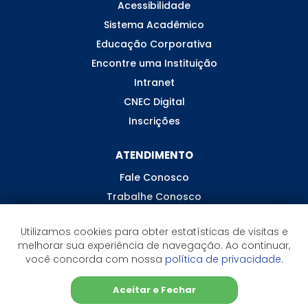
Acessibilidade
Sistema Acadêmico
Educação Corporativa
Encontre uma Instituição
Intranet
CNEC Digital
Inscrições
ATENDIMENTO
Fale Conosco
Trabalhe Conosco
Ouvidoria
Utilizamos cookies para obter estatísticas de visitas e
melhorar sua experiência de navegação. Ao continuar,
você concorda com nossa
política de privacidade.
©2026 CNEC - Todos os direitos reservados
Aceitar e Fechar
Sistema de Ensino CNEC